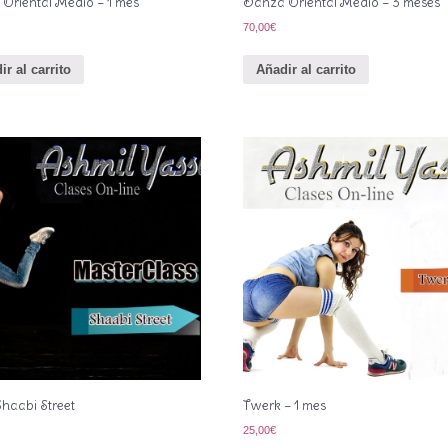
Oriental Medio – 1 mes
Danza Oriental Medio – 3 meses
70,00
€
ir al carrito
Añadir al carrito
Shaabi Street
Twerk – 1 mes
25,00
€