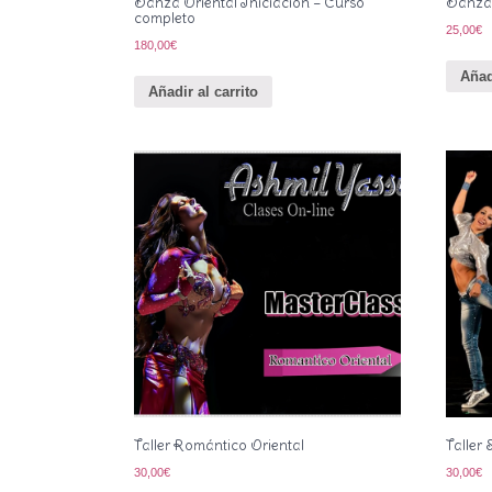
Danza Oriental Iniciación – Curso
Danza 
completo
25,00
€
180,00
€
Añad
Añadir al carrito
Taller Romántico Oriental
Taller 
30,00
€
30,00
€