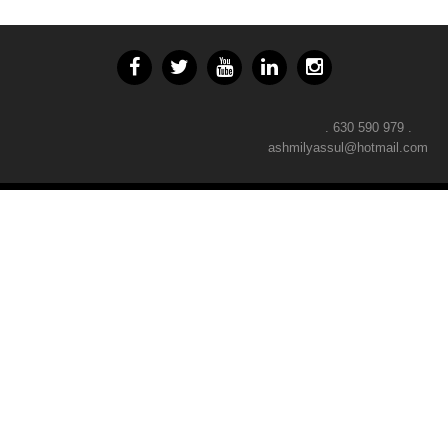
. 630 590 979 .
ashmilyassul@hotmail.com