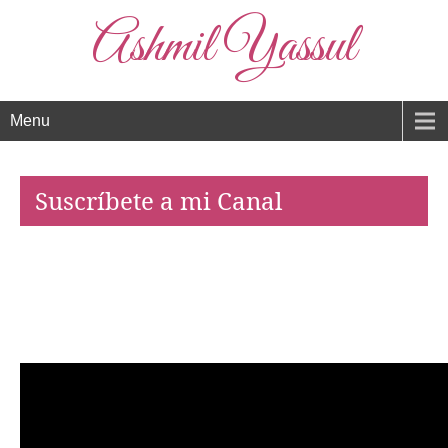
Ashmil Yassul
Menu
Suscríbete a mi Canal