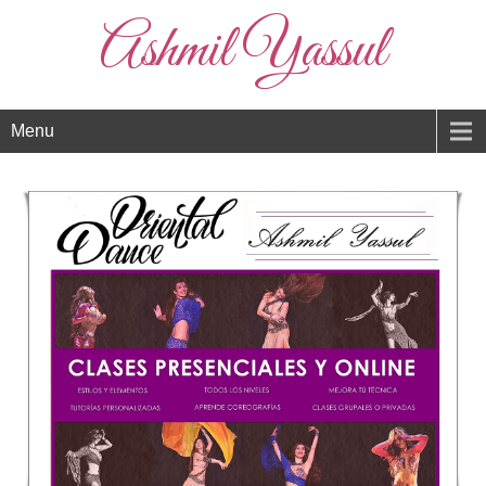
Ashmil Yassul
Menu