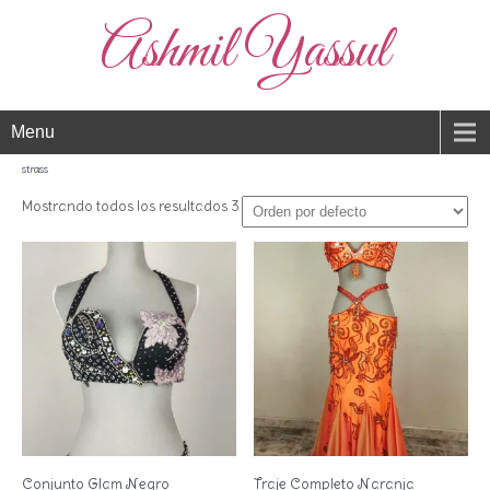
Ashmil Yassul
Menu
strass
Mostrando todos los resultados 3
Conjunto Glam Negro
Traje Completo Naranja