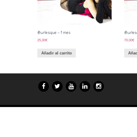
Burlesque – 1 mes
Burles
25,00
€
70,00
€
Añadir al carrito
Añad