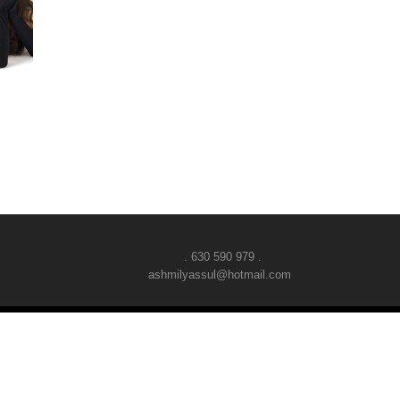
. 630 590 979 .
ashmilyassul@hotmail.com