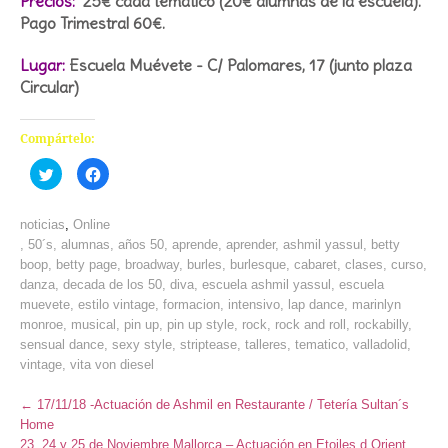
Precios:
25€ cada temático (20€ alumnas de la escuela).
Pago Trimestral 60€.
Lugar:
Escuela Muévete - C/ Palomares, 17 (junto plaza
Circular)
Compártelo:
Haz
Haz
clic
clic
para
para
compartir
compartir
en
en
noticias
,
Online
Twitter
Facebook
(Se
(Se
,
50´s
,
alumnas
,
años 50
,
aprende
,
aprender
,
ashmil yassul
,
betty
abre
abre
boop
,
betty page
,
broadway
,
burles
,
burlesque
,
cabaret
,
clases
,
curso
,
en
en
una
una
danza
,
decada de los 50
,
diva
,
escuela ashmil yassul
,
escuela
ventana
ventana
nueva)
nueva)
muevete
,
estilo vintage
,
formacion
,
intensivo
,
lap dance
,
marinlyn
monroe
,
musical
,
pin up
,
pin up style
,
rock
,
rock and roll
,
rockabilly
,
sensual dance
,
sexy style
,
striptease
,
talleres
,
tematico
,
valladolid
,
vintage
,
vita von diesel
←
17/11/18 -Actuación de Ashmil en Restaurante / Tetería Sultan´s
Home
23, 24 y 25 de Noviembre Mallorca – Actuación en Etoiles d Orient