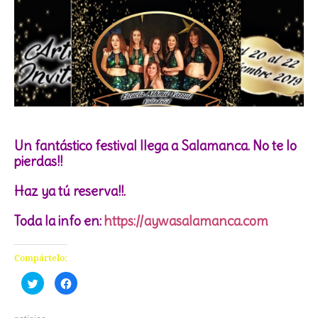
Un fantástico festival llega a Salamanca. No te lo
pierdas!!
Haz ya tú reserva!!.
Toda la info en:
https://aywasalamanca.com
Compártelo:
Haz
Haz
clic
clic
para
para
compartir
compartir
en
en