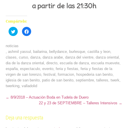
a partir de las 21:30h
Compártelo:
Haz
Haz
clic
clic
para
para
compartir
compartir
en
en
noticias
Twitter
Facebook
(Se
(Se
,
ashmil yassul
,
bailarina
,
bellydance
,
burlesque
,
castilla y leon
,
abre
abre
clases
,
curso
,
danza
,
danza arabe
,
danza del vientre
,
danza oriental
,
en
en
una
una
dia de la danza oriental
,
directo
,
escuela de danza
,
escuela muevete
,
ventana
ventana
nueva)
nueva)
españa
,
espectaculo
,
evento
,
feria y fiestas
,
feria y fiestas de la
virgen de san lorenzo
,
festival
,
formacion
,
hospederia san benito
,
iglesia de san benito
,
patio de san benito
,
septiembre
,
talleres
,
twerk
,
twerking
,
valladolid
←
8/9/2018 – Actuación Boda en Tudela de Duero
22 y 23 de SEPTIEMBRE – Talleres Intensivos
→
Deja una respuesta