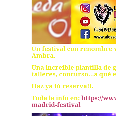
Un festival con renombre
Ambra.
Una increíble plantilla de
talleres, concurso…a qué 
Haz ya tú reserva!!.
Toda la info en:
https://w
madrid-festival