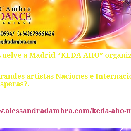
 vuelve a Madrid “KEDA AHO” organiz
 grandes artistas Naciones e Internac
esperas?.
ww.alessandradambra.com/keda-aho-m