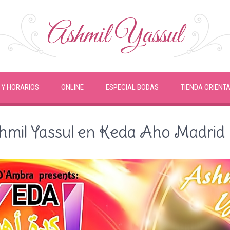
Ashmil Yassul
 Y HORARIOS
ONLINE
ESPECIAL BODAS
TIENDA ORIENT
shmil Yassul en Keda Aho Madrid