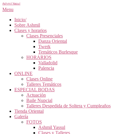
Ashmil Yassul
Menu
Inicio/
Sobre Ashmil
Clases y horarios
Clases Presenciales
Danza Oriental
Twerk
Temáticos Burlesque
HORARIOS
Valladolid
Palencia
ONLINE
Clases Online
Talleres Temáticos
ESPECIAL BODAS
Actuación
Baile Nupcial
Talleres Despedida de Soltera y Cumpleaños
Tienda Oriental
Galería
FOTOS
Ashmil Yassul
Clases y Talleres