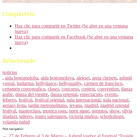
Compártelo:
Haz clic para compartir en Twitter (Se abre en una ventana
nueva)
Haz clic para compartir en Facebook (Se abre en una ventana
nueva)
Relacionado
noticias
,
aida bogomoloba
,
aida bogomolova
,
aleksei
,
anna chepets
,
ashmil
yassul
,
bailarina
,
bellydance
,
bellyquality
,
carmen de francisco
,
certamen coreografico
,
clases
,
concurso
,
contest
,
convention
,
danza
arabe
,
danza del vientre
,
danza oriental
,
espectaculo
,
evento
,
febrero
,
festival
,
festival oriental
,
gala internacional
,
gala nacional
,
genaro festa
,
jardin metropolitano
,
levana
,
madrid
,
madrid oriental
festival
,
masterclass
,
monica raga
,
open stage
,
premios
,
show
,
silvia
shadazi
,
talleres
,
teatro salesianos
,
victoria muñoz
,
whorkshops
,
yolanda nahid
Post navigation
←
27 de Febrero al 3 de Marzo – Ashmil vuelve al Festival “Fusión