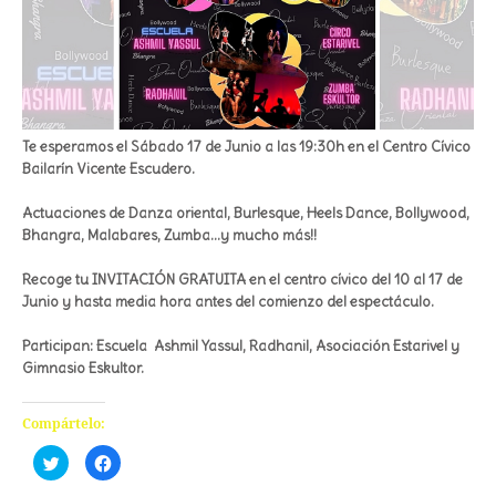
Te esperamos el Sábado 17 de Junio a las 19:30h en el Centro Cívico
Bailarín Vicente Escudero.
Actuaciones de Danza oriental, Burlesque, Heels Dance, Bollywood,
Bhangra, Malabares, Zumba…y mucho más!!
Recoge tu INVITACIÓN GRATUITA en el centro cívico del 10 al 17 de
Junio y hasta media hora antes del comienzo del espectáculo.
Participan: Escuela Ashmil Yassul, Radhanil, Asociación Estarivel y
Gimnasio Eskultor.
Compártelo:
Haz
Haz
clic
clic
para
para