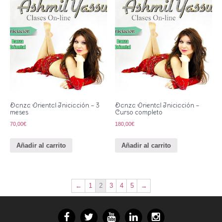
Danza Oriental Iniciación – 3
Danza Oriental Iniciación –
meses
Curso completo
70,00
€
180,00
€
Añadir al carrito
Añadir al carrito
←
1
2
3
4
5
→