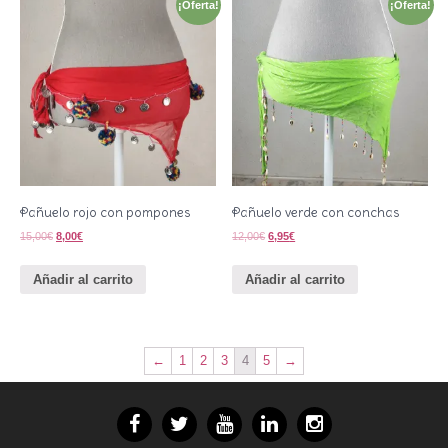
¡Oferta!
¡Oferta!
Pañuelo rojo con pompones
Pañuelo verde con conchas
15,00
€
8,00
€
12,00
€
6,95
€
Añadir al carrito
Añadir al carrito
←
1
2
3
4
5
→