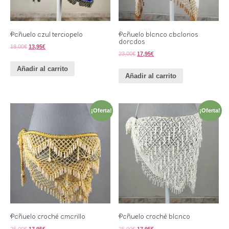
Pañuelo azul terciopelo
Pañuelo blanco abalorios
dorados
18,00
€
13,95
€
23,00
€
17,95
€
Añadir al carrito
Añadir al carrito
¡Oferta!
¡Oferta!
Pañuelo croché amarillo
Pañuelo croché blanco
25,00
€
17,95
€
25,00
€
17,95
€